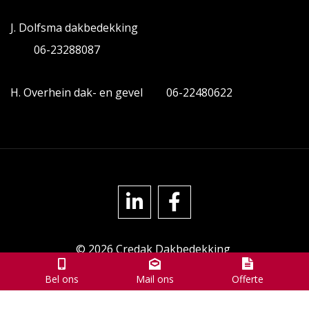
J. Dolfsma dakbedekking
06-23288087
H. Overhein dak- en gevel
06-22480622
© 2026
Credak Dakbedekking
|
Sitemap
|
Privacyverklaring
Bel ons
Mail ons
Offerte